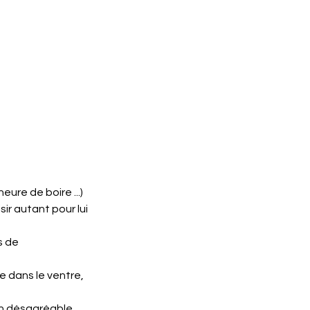
ure de boire ...)
ir autant pour lui
s de
e dans le ventre,
ion désagréable