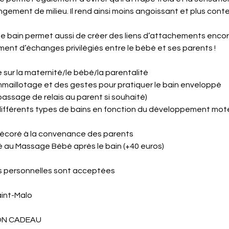
ngement de milieu. Il rend ainsi moins angoissant et plus con
 bain permet aussi de créer des liens d’attachements encore
ent d’échanges privilégiés entre le bébé et ses parents !
sur la maternité/le bébé/la parentalité
mmaillotage et des gestes pour pratiquer le bain enveloppé
(passage de relais au parent si souhaité)
différents types de bains en fonction du développement mote
i/décoré à la convenance des parents
ié au Massage Bébé après le bain (+40 euros)
s personnelles sont acceptées
int-Malo
BON CADEAU