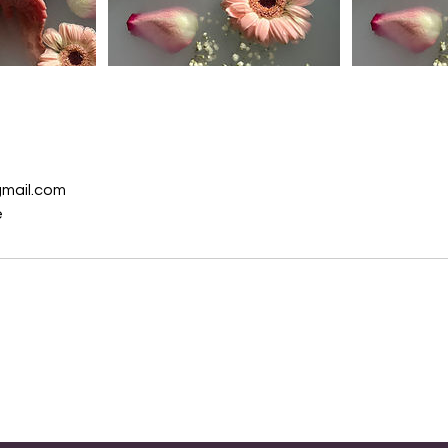
mail.com
e
Siret 89371418800016 -
Conditions général
de vente