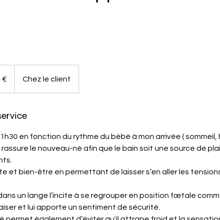
 €
Chez le client
service
 1h30 en fonction du rythme du bébé à mon arrivée ( sommeil, he
rassure le nouveau-né afin que le bain soit une source de plais
nts.
nte et bien-être en permettant de laisser s’en aller les tension
ns un lange l’incite à se regrouper en position fœtale comm
paiser et lui apporte un sentiment de sécurité.
é permet également d’éviter qu'il attrape froid et la sensat