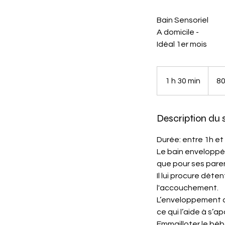
Bain Sensoriel
A domicile -
Idéal 1er mois
80
euros
1 h 30 min
1
80
3
0
Description du 
m
i
Durée: entre 1h et
n
Le bain enveloppé 
que pour ses pare
Il lui procure déte
l'accouchement.
L’enveloppement da
ce qui l’aide à s’a
Emmailloter le béb