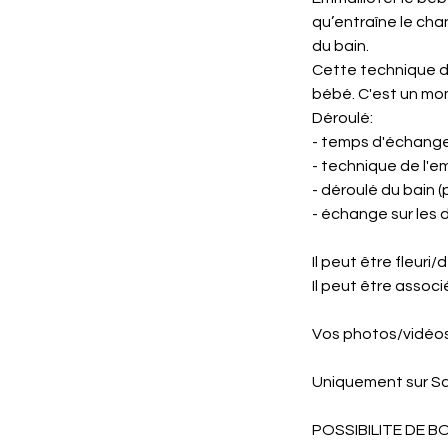
qu’entraîne le cha
du bain.
Cette technique de
bébé. C'est un mom
Déroulé:
- temps d'échange 
- technique de l'e
- déroulé du bain 
- échange sur les 
Il peut être fleur
Il peut être assoc
Vos photos/vidéo
Uniquement sur Sa
POSSIBILITE DE 