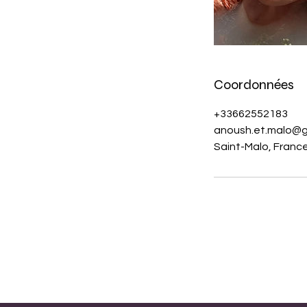
Coordonnées
+33662552183
anoush.et.malo@g
Saint-Malo, Franc